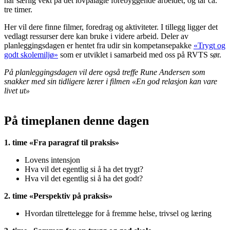
har særlig vekt på det lovpålagte forebyggende arbeidet, og tar ca.
tre timer.
Her vil dere finne filmer, foredrag og aktiviteter. I tillegg ligger det
vedlagt ressurser dere kan bruke i videre arbeid. Deler av
planleggingsdagen er hentet fra udir sin kompetansepakke
«Trygt og
godt skolemiljø»
som er utviklet i samarbeid med oss på RVTS sør.
På planleggingsdagen vil dere også treffe Rune Andersen som
snakker med sin tidligere lærer i filmen «En god relasjon kan vare
livet ut»
På timeplanen denne dagen
1. time «Fra paragraf til praksis»
Lovens intensjon
Hva vil det egentlig si å ha det trygt?
Hva vil det egentlig si å ha det godt?
2. time «Perspektiv på praksis»
Hvordan tilrettelegge for å fremme helse, trivsel og læring