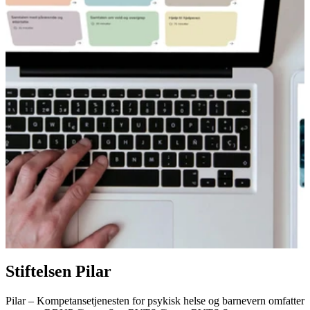
Arendalsuka – Hvordan går vi fra kunnskap til
handling?
28. mai 2026
RBUP Øst og Sør
Nedlastbar verktøykasse: Kunnskaps­modellen –
Barnets behov i sentrum
28. april 2026
RVTS Sør
Trygge samtaler er lansert
Stiftelsen Pilar
Pilar – Kompetansetjenesten for psykisk helse og barnevern omfatter