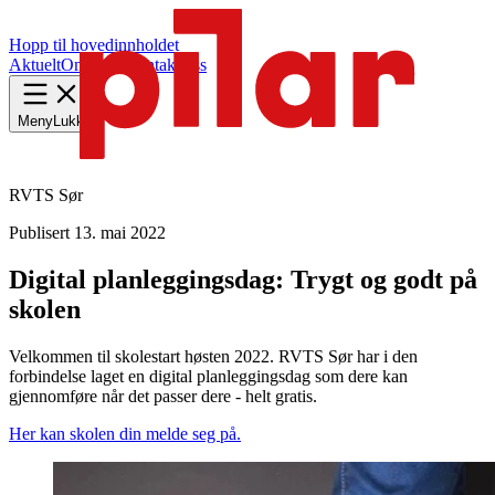
Hopp til hovedinnholdet
Aktuelt
Om Pilar
Kontakt oss
Meny
Lukk
RVTS Sør
Publisert
13. mai 2022
Digital planleggings­dag: Trygt og godt på
skolen
Velkommen til skolestart høsten 2022. RVTS Sør har i den
forbindelse laget en digital planleggingsdag som dere kan
gjennomføre når det passer dere - helt gratis.
Her kan skolen din melde seg på.