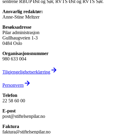
sentrene RBUP Øst og Sør, RVTS Øst og RVTS Sør.
Ansvarlig redaktør:
Anne-Stine Meltzer
Besøksadresse
Pilar administrasjon
Gullhaugveien 1-3
0484 Oslo
Organisasjons­nummer
980 633 004
Tilgjengelighets­erklæring
Personvern
Telefon
22 58 60 00
E-post
post@stiftelsenpilar.no
Faktura
faktura@stiftelsenpilar.no