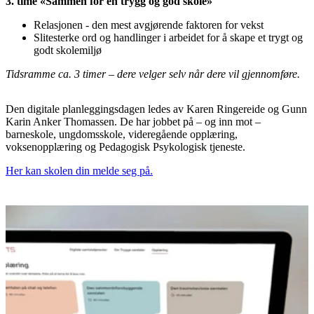
3. time «Sammen for en trygg og god skole»
Relasjonen - den mest avgjørende faktoren for vekst
Slitesterke ord og handlinger i arbeidet for å skape et trygt og
godt skolemiljø
Tidsramme ca. 3 timer – dere velger selv når dere vil gjennomføre.
Den digitale planleggingsdagen ledes av Karen Ringereide og Gunn
Karin Anker Thomassen. De har jobbet på – og inn mot –
barneskole, ungdomsskole, videregående opplæring,
voksenopplæring og Pedagogisk Psykologisk tjeneste.
Her kan skolen din melde seg på.
Flere nyheter
6. juli 2026
RVTS Sør