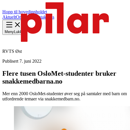
Hopp til hovedinnholdet
Aktuelt
Om Pilar
Kontakt oss
Meny
Lukk
RVTS Øst
Publisert
7. juni 2022
Flere tusen OsloMet-studenter bruker
snakkemedbarna.no
Mer enn 2000 OsloMet-studenter øver seg på samtaler med barn om
utfordrende temaer via snakkemedbarn.no.