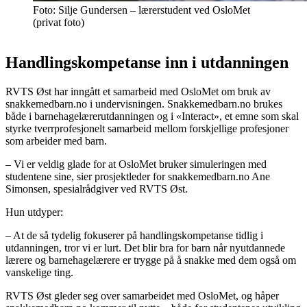
Foto: Silje Gundersen – lærerstudent ved OsloMet
(privat foto)
Handlingskompetanse inn i utdanningen
RVTS Øst har inngått et samarbeid med OsloMet om bruk av
snakkemedbarn.no i undervisningen. Snakkemedbarn.no brukes
både i barnehagelærerutdanningen og i «Interact», et emne som skal
styrke tverrprofesjonelt samarbeid mellom forskjellige profesjoner
som arbeider med barn.
– Vi er veldig glade for at OsloMet bruker simuleringen med
studentene sine, sier prosjektleder for snakkemedbarn.no Ane
Simonsen, spesialrådgiver ved RVTS Øst.
Hun utdyper:
– At de så tydelig fokuserer på handlingskompetanse tidlig i
utdanningen, tror vi er lurt. Det blir bra for barn når nyutdannede
lærere og barnehagelærere er trygge på å snakke med dem også om
vanskelige ting.
RVTS Øst gleder seg over samarbeidet med OsloMet, og håper