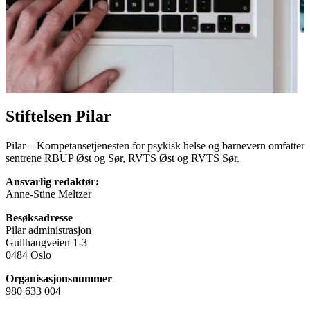
28. april 2026
RVTS Sør
Trygge samtaler er lansert
Stiftelsen Pilar
Pilar – Kompetansetjenesten for psykisk helse og barnevern omfatter
sentrene RBUP Øst og Sør, RVTS Øst og RVTS Sør.
Ansvarlig redaktør:
Anne-Stine Meltzer
Besøksadresse
Pilar administrasjon
Gullhaugveien 1-3
0484 Oslo
Organisasjons­nummer
980 633 004