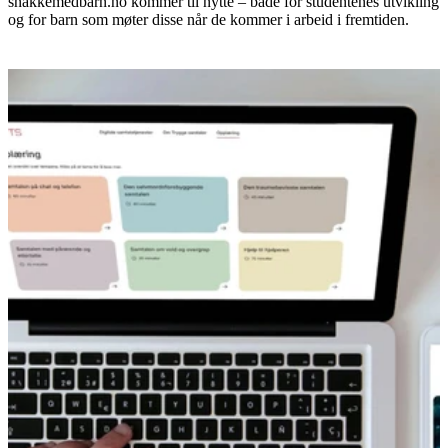
snakkemedbarn.no kommer til nytte – både for studentenes utvikling
og for barn som møter disse når de kommer i arbeid i fremtiden.
Flere nyheter
6. juli 2026
RVTS Sør
Arendalsuka – Hvordan går vi fra kunnskap til
handling?
28. mai 2026
RBUP Øst og Sør
Nedlastbar verktøykasse: Kunnskaps­modellen –
Barnets behov i sentrum