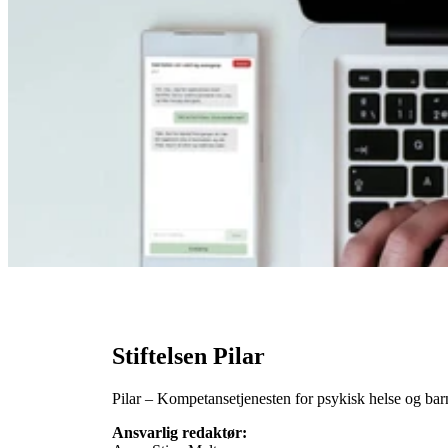
28. mai 2026
RBUP Øst og Sør
Nedlastbar verktøykasse: Kunnskaps­mod
28. april 2026
RVTS Sør
Trygge samtaler er lansert
Stiftelsen Pilar
Pilar – Kompetansetjenesten for psykisk helse og 
Ansvarlig redaktør: