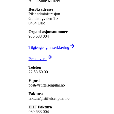
Anne-Stine Meltzer
Besøksadresse
Pilar administrasjon
Gullhaugveien 1-3
0484 Oslo
Organisasjons­nummer
980 633 004
Tilgjengelighets­erklæring
Personvern
Telefon
22 58 60 00
E-post
post@stiftelsenpilar.no
Faktura
faktura@stiftelsenpilar.no
EHF Faktura
980 633 004