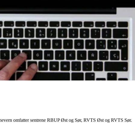
ellen – Barnets behov i sentrum
barnevern omfatter sentrene RBUP Øst og Sør, RVTS Øst og RVTS Sør.