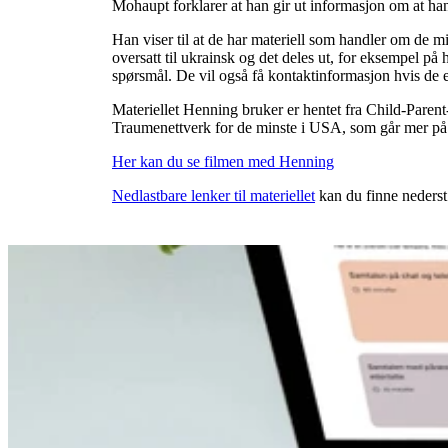
Mohaupt forklarer at han gir ut informasjon om at han
Han viser til at de har materiell som handler om de mi
oversatt til ukrainsk og det deles ut, for eksempel på
spørsmål. De vil også få kontaktinformasjon hvis de e
Materiellet Henning bruker er hentet fra Child-Parent
Traumenettverk for de minste i USA, som går mer på 
Her kan du se filmen med Henning
Nedlastbare lenker til materiellet
kan du finne nederst
Flere nyheter
6. juli 2026
RVTS Sør
Arendalsuka – Hvordan går vi fra kunns